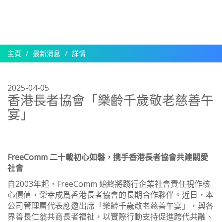
主頁
最新消息
詳情
2025-04-05
香港長者協會「樂齡千歲敬老慈善午
宴」
FreeComm 二十載初心如磐，携手香港長者協會共建關愛
社會
自2003年起，FreeComm 始終將踐行企業社會責任視作核
心價值，榮幸成爲香港長者協會的長期合作夥伴。近日，本
公司管理層代表應邀出席「樂齡千歲敬老慈善午宴」，與各
界善長仁翁共商長者福祉，以實際行動支持促進跨代共融、